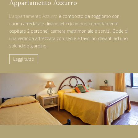
Appartamento Azzurro
L’
appartamento Azzurro
è composto da soggiorno con
cucina arredata e divano letto (che può comodamente
ospitare 2 persone), camera matrimoniale e servizi. Gode di
una veranda attrezzata con sedie e tavolino davanti ad uno
splendido giardino.
Leggi tutto