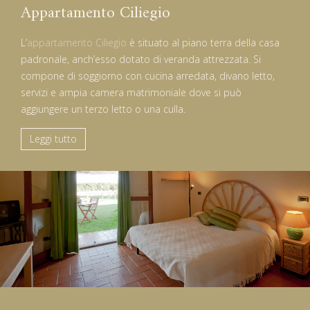
Appartamento Ciliegio
L’
appartamento Ciliegio
è situato al piano terra della casa
padronale, anch’esso dotato di veranda attrezzata. Si
compone di soggiorno con cucina arredata, divano letto,
servizi e ampia camera matrimoniale dove si può
aggiungere un terzo letto o una culla.
Leggi tutto